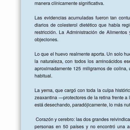
manera clínicamente significativa.

Las evidencias acumuladas fueron tan contu
diarios de colesterol dietético que había re
restricción. La Administración de Alimentos
objeciones.

Lo que el huevo realmente aporta. Un solo hu
la naturaleza, con todos los aminoácidos ese
aproximadamente 125 miligramos de colina, un
habitual.

La yema, que cargó con toda la culpa histórica
zeaxantina —protectores de la retina frente a
está desechando, paradójicamente, lo más nutri
 Corazón y cerebro: las dos grandes reivindicaciones. El estudio PURE, uno de los más ambiciosos realizados en el ámbito de la nutrición, siguió a 177.000 
personas en 50 países y no encontró una as