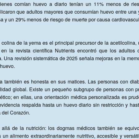
ienes comían huevo a diario tenían un 11% menos de riesg
blicaron que adultos mayores que consumían huevo entre una 
sa y un 29% menos de riesgo de muerte por causa cardiovascul
a colina de la yema es el principal precursor de la acetilcolina,
n la revista científica Nutrients encontró que los adultos
Una revisión sistemática de 2025 señala mejoras en la memor
huevo.

ia también es honesta en sus matices. Las personas con dia
lidad global. Existe un pequeño subgrupo de personas con pr
ético; en ellas, una orientación médica personalizada es prude
idencia respalda hasta un huevo diario sin restricción y hast
 del Corazón.

lá de la nutrición: los dogmas médicos también se equivoca
n alimento extraordinariamente nutritivo, accesible y versáti