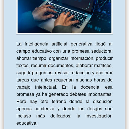
La inteligencia artificial generativa llegó al campo educativo con una promesa seductora: ahorrar tiempo, organizar información, producir textos, resumir documentos, elaborar matrices, sugerir preguntas, revisar redacción y acelerar tareas que antes requerían muchas horas de trabajo intelectual. En la docencia, esa promesa ya ha generado debates importantes. Pero hay otro terreno donde la discusión apenas comienza y donde los riesgos son incluso más delicados: la investigación educativa.

Si en la enseñanza la IA puede automatizar prácticas pedagógicas obsoletas, en la investigación puede automatizar algo igual de problemático: la apariencia de pensamiento académico.

No se trata de negar el valor de la inteligencia artificial. Sería ingenuo hacerlo. Hoy puede apoyar búsquedas iniciales, ordenar categorías, comparar enfoques, revisar la coherencia de un argumento, sugerir rutas metodológicas o ayudar a visualizar relaciones entre conceptos. Bien utilizada, puede convertirse en una mediación poderosa para ampliar el trabajo académico. El problema aparece cuando se le atribuye una función que no le corresponde: sustituir el juicio del investigador.

Investigar no consiste en producir páginas. Tampoco consiste en ensamblar conceptos, acumular citas o generar marcos teóricos formalmente presentables. Investigar implica formular una pregunta relevante, construir un problema, delimitar un objeto, justificar decisiones metodológicas, interpretar evidencias, dialogar críticamente con autores, reconocer límites y asumir responsabilidad sobre lo que se afirma.

Una investigación no se define por la apariencia académica del producto, sino por la calidad del problema, la pertinencia del método, la consistencia del análisis y la responsabilidad de la interpretación. Ninguna herramienta puede reemplazar ese proceso sin empobrecer el sentido mismo de investigar.

La IA puede ayudar a investigar mejor, pero también puede facilitar la simulación de que se investigó.

Ahí se encuentra la tensión central.

En educación, esta tensión adquiere una importancia mayor porque la investigación educativa no trabaja con objetos neutros. Trabaja con sujetos, instituciones, prácticas, políticas, desigualdades, trayectorias, culturas escolares, decisiones públicas y experiencias humanas. No basta con organizar información sobre una realidad: hay que comprenderla, situarla, interpretarla y responder éticamente por la lectura que se hace de ella.

El riesgo no está en que un estudiante de maestría o doctorado use inteligencia artificial para elaborar una matriz comparativa, depurar una pregunta de investigación o contrastar categorías. El problema aparece cuando utiliza la herramienta para evitar la lectura, sustituir el análisis o encubrir la ausencia de criterio propio. En ese momento, la IA deja de ser mediación académica y comienza a funcionar como coartada intelectual.

La IA no inventó la simulación académica. La hizo más rápida, más limpia y más convincente.

Uno de los primeros riesgos es la automatización de la pregunta. La pregunta de investigación no es un trámite. Es el punto de condensación de una inquietud intelectual, una lectura de realidad y una tensión teórica. Cuando se le pide a la IA que “proponga preguntas de investigación” sin haber leído, observado, problematizado o delimitado un campo, lo que suele obtenerse es una lista correcta, general y académicamente plausible, pero débilmente situada. Son preguntas que suenan a investigación, aunque no necesariamente nacen de un problema real.

El segundo riesgo es la simulación del estado del arte y del marco teórico. La IA puede producir con facilidad apartados conceptuales sobre constructivismo, política educativa, evaluación formativa, gestión escolar, inclusión, brecha digital o Nueva Escuela Mexicana. Puede hacerlo con orden, fluidez y apariencia académica. Pero un marco teórico no es una colección de definiciones. Es una toma de posición. Implica seleccionar autores, reconocer debates, identificar tradiciones, distinguir conceptos, advertir tensiones y justificar desde dónde se mira el objeto de estudio.

Algo similar ocurre con los estados del arte. No son simples resúmenes de autores, sino reconstrucciones críticas de lo que se ha investigado, de los debates abiertos y de los vacíos que justifican una nueva indagación. La IA puede ayudar a organizar rutas de búsqueda, identificar campos semánticos o sugerir relaciones iniciales entre temas. Pero no puede reemplazar la revisión directa de fuentes, la lectura crítica de la literatura ni la identificación de vacíos reales de conocimiento.

Aceptar sin verificación una respuesta generada por IA puede producir un efecto especialmente delicado: presentar como debate académico lo que apenas es una síntesis plausible.

El tercer riesgo es delegar la interpretación. En investigación educativa, interpretar no es resumir datos. Es relacionar evidencias con categorías, contextos y preguntas. Es reconocer patrones sin borrar singularidades. Es advertir contradicciones. Es decidir qué significa un hallazgo y qué no puede afirmarse a partir de él.

Si el investigador entrega entrevistas, respuestas abiertas, narrativas docentes o documentos institucionales a una herramienta de IA para que “haga el análisis”, sin comprender el método, sin revisar categorías y sin contrastar resultados, no está fortaleciendo su investigación. Está renunciando al núcleo más importante de su trabajo intelectual.

Investigar exige lo que en el campo académico suele llamarse vigilancia epistemológica. En términos simples, significa revisar desde dónde se pregunta, con qué categorías se mira, qué supuestos se arrastran, qué límites tiene la evidencia disponible y qué consecuencias puede tener una interpretación. Esa vigilancia no puede automatizarse. Puede apoyarse, documentarse y contrastarse con herramientas digitales, pero no puede ser delegada.

El cuarto riesgo es diluir la autoría. Este punto es ético y académico. La inteligencia artificial no es autora en sentido estricto: no tiene intención, responsabilidad, conciencia del contexto ni compromiso con la verdad. Puede simular operaciones intelectuales valiosas, pero no puede hacerse responsable del sentido, la pertinencia ni las consecuencias de una interpretación.

La autoría sigue perteneciendo a quien formula el problema, decide usar la herramienta, revisa sus resultados, corrige sus errores, verifica sus afirmaciones y asume las consecuencias de lo escrito.

Usar IA no elimina la responsabilidad del investigador; la incrementa.

Por eso, la discusión no debe reducirse a una pregunta administrativa: ¿se permite o no se permite usar IA? Esa pregunta es insuficiente. La discusión de fondo es otra: ¿bajo qué condiciones su uso fortalece el pensamiento académico y bajo qué condiciones lo debilita?

En la formación de posgrado, la IA puede tener un lugar legítimo si se usa con transparencia, método y criterio. Puede servir para construir una primera matriz comparativa entre enfoques educativos; pero el estudiante debe verificarla, corregirla y discutir sus simplificaciones. Puede apoyar la revisión de coherencia de una pregunta de investigación; pero no debe formularla en lugar del investigador. Puede sugerir categorías de análisis; pero estas deben justificarse teóricamente. Puede ayudar a ordenar bibliografía; pero no reemplaza la lectura directa de los textos. Puede mejorar la redacción; pero no debe fabricar el pensamiento.

No todo uso de IA exige el mismo nivel de declaración. No es lo mismo corregir puntuación, mejorar la claridad de una frase o revisar la consistencia de un párrafo que pedirle a la herramienta formular categorías, interpretar datos, construir argumentos o redactar apartados sustantivos. La exigencia ética crece cuando la IA interviene en decisiones intelectuales relevantes.

Esta discusión no compete solo a quienes cursan un posgrado. También interpela a docentes, asesores, formadores, directivos y responsables de diseñar propuestas educativas, porque todos enfrentan hoy la misma tentación: producir más rápido sin necesariamente comprender mejor.

La diferencia entre apoyo metodológico y simulación académica está en el juicio de quien investiga.

De ahí que el uso responsable de IA en investigación educativa exija, al menos, tres condiciones. La primera es transparencia: declarar cuándo, cómo y para qué se utilizó, especialmente cuando su intervención fue sustantiva. La segunda es verificabilidad: contrastar sus respuestas con fuentes académicas, documentos normativos, evidencia empírica o literatura especializada. La tercera es apropiación crítica: explicar qué se aceptó, qué se corrigió, qué se descartó y por qué.

No declarar el uso sustantivo de IA, presentar como propio un análisis no revisado o utilizar referencias no verificadas compromete la integridad académica. No porque la IA sea ilegítima en sí misma, sino porque la investigación exige trazabilidad intelectual: la posibilidad de mostrar cómo se llegó a una pregunta, con qué fuentes se trabajó, qué decisiones metodológicas se tomaron y por qué se sostienen determinadas afirmaciones.

En un curso de teoría y política educativa, por ejemplo, pedir a los doctorantes una matriz comparativa asistida por IA sobre conductismo, cognitivismo, constructivismo, humanismo, enfoque sociocultural y neurociencia puede ser una actividad pertinente. Pero solo si se acompaña de una nota crítica. No basta con entregar la matriz. Hay que explicar qué produjo la herramienta, qué simplificó, qué omitió, qué corrigió el estudiante y cómo esa comparación ayuda a comprender el diseño de políticas educativas.

Ese desplazamiento es crucial: pasar de la entrega automática al trabajo intelectual visible.

Investigar con IA no puede significar pensar menos. Debería significar pensar mejor, con más contraste, con más vigilancia epistemológica y con mayor conciencia de los límites de la herramienta. Si la inteligencia artificial reduce el esfuerzo 