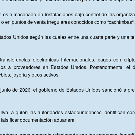
e es almacenado en instalaciones bajo control de las organizac
 o en puntos de venta irregulares conocidos como “cachimbas“.

ados Unidos según las cuales entre una cuarta parte y una ter
transferencias electrónicas internacionales, pagos con crip
rsos a proveedores en Estados Unidos. Posteriormente, el 
es, joyería y otros activos.

unio de 2026, el gobierno de Estados Unidos sancionó a pres
 Silva, a quien las autoridades estadounidenses identifican c
falsificar documentación aduanera.

lagómez, presuntamente relacionado con las empresas Jomadi Lo