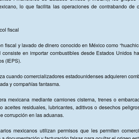
exicano, lo que facilita las operaciones de contrabando de c
l fiscal

fiscal y lavado de dinero conocido en México como “huachicol f
 consiste en importar combustibles desde Estados Unidos ha
s (IEPS).

a cuando comercializadores estadounidenses adquieren combus
hada y compañías fantasma.

tera mexicana mediante camiones cisterna, trenes o embarcac
aceites residuales, lubricantes, aditivos o desechos peligro
e corrupción en las aduanas.

rios mexicanos utilizan permisos que les permiten comercial
 a documentación y facturación falsas para ocultar el origen es