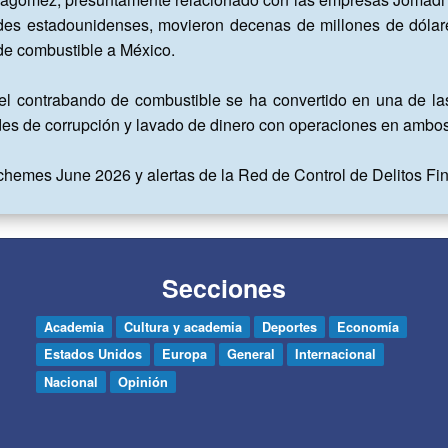
es estadounidenses, movieron decenas de millones de dólares
e combustible a México.

contrabando de combustible se ha convertido en una de las p
des de corrupción y lavado de dinero con operaciones en ambos l
chemes June 2026 y alertas de la Red de Control de Delitos F
Secciones
Academia
Cultura y academia
Deportes
Economía
Estados Unidos
Europa
General
Internacional
Nacional
Opinión