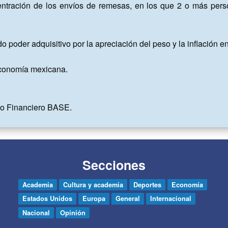
entración de los envíos de remesas, en los que 2 o más pers
 poder adquisitivo por la apreciación del peso y la inflación en
economía mexicana.

po Financiero BASE.
Secciones
Academia
Cultura y academia
Deportes
Economía
Estados Unidos
Europa
General
Internacional
Nacional
Opinión