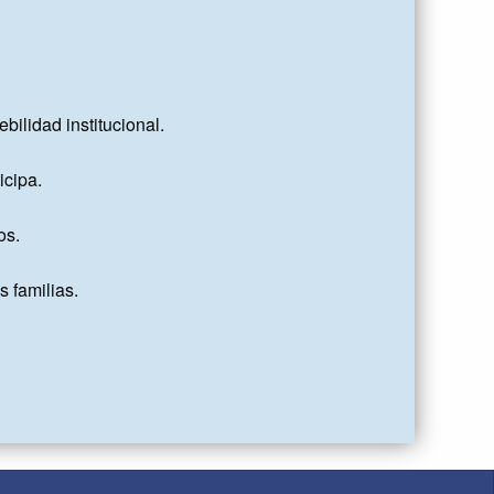
lidad institucional.

cipa.

s.

 familias.
