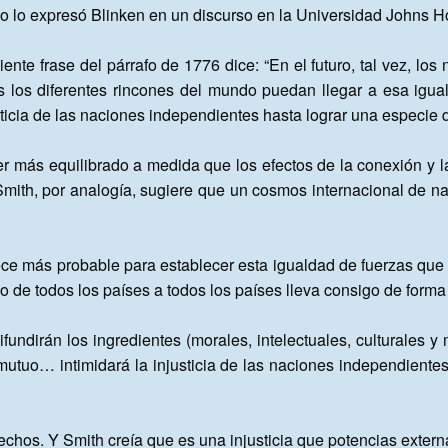
o lo expresó Blinken en un discurso en la Universidad Johns Ho
iente frase del párrafo de 1776 dice: “En el futuro, tal vez, los 
s los diferentes rincones del mundo puedan llegar a esa igual
sticia de las naciones independientes hasta lograr una especie 
oder más equilibrado a medida que los efectos de la conexión y 
ith, por analogía, sugiere que un cosmos internacional de na
arece más probable para establecer esta igualdad de fuerzas qu
 de todos los países a todos los países lleva consigo de forma 
undirán los ingredientes (morales, intelectuales, culturales y 
o mutuo… intimidará la injusticia de las naciones independiente
chos. Y Smith creía que es una injusticia que potencias extern