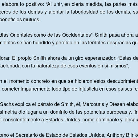
labora lo positivo: “Al unir, en cierta medida, las partes más d
res de los demás y alentar la laboriosidad de los demás, su t
beneficios mutuos.

ndias Orientales como de las Occidentales”, Smith pasa ahora a 
entos se han hundido y perdido en las terribles desgracias qu
ar. El propio Smith ahora da un giro esperanzador: “Estas de
acionada con la naturaleza de esos eventos en sí mismos”.

“En el momento concreto en que se hicieron estos descubrimientos
cometer impunemente todo tipo de injusticia en esos países rem
achs explica el párrafo de Smith, él, Mercouris y Diesen elabo
 asimetría dio lugar a un dominio de las potencias europeas y,
só conscientemente a Estados Unidos, como dominante y, despué
 como el Secretario de Estado de Estados Unidos, Anthony Blin