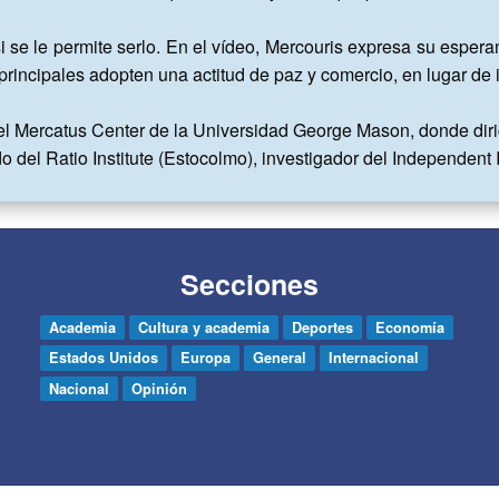
 se le permite serlo. En el vídeo, Mercouris expresa su espera
rincipales adopten una actitud de paz y comercio, en lugar de i
 el Mercatus Center de la Universidad George Mason, donde diri
el Ratio Institute (Estocolmo), investigador del Independent In
Secciones
Academia
Cultura y academia
Deportes
Economía
Estados Unidos
Europa
General
Internacional
Nacional
Opinión