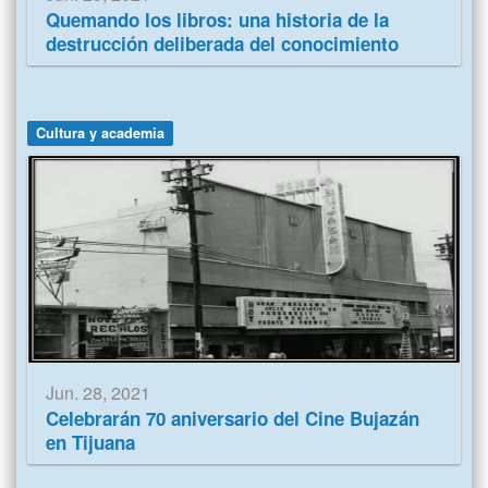
Quemando los libros: una historia de la
destrucción deliberada del conocimiento
Cultura y academia
Jun. 28, 2021
Celebrarán 70 aniversario del Cine Bujazán
en Tijuana